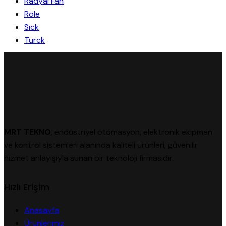
Radyal Fan
Röle
Sick
Turck
MRT TEKNO
, endüstriyel otomasyon, elektronik ekipman
ve kontrol sistemleri alanında kaliteli ürünleri, güvenilir
hizmet anlayışıyla sunan bir teknoloji firmasıdır.
Hızlı Erişim
Anasayfa
Ürünlerimiz