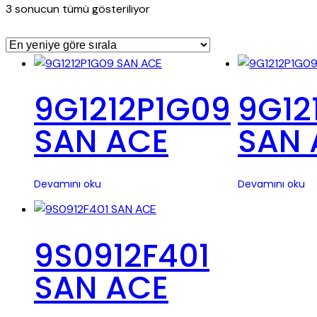
En
3 sonucun tümü gösteriliyor
yeniye
göre
sıralandı
9G1212P1G09
9G12
SAN ACE
SAN 
Devamını oku
Devamını oku
9S0912F401
SAN ACE