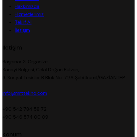
Hakkımızda
Hizmetlerimiz
Teklif Al
İletişim
İletişim
Başpınar 3. Organize
Sanayi Bölgesi, Celal Doğan Bulvarı,
3. Sosyal Tesisler B Blok No: 71/A Şehitkamil/GAZİANTEP
info@mrttekno.com
+90 542 784 58 72
+90 546 574 00 09
Konum