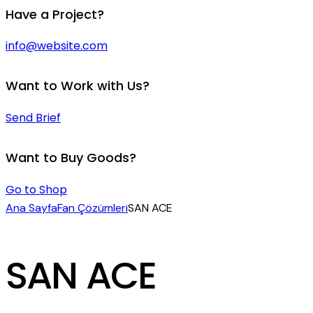
instagram
facebook-
linkedin
twitter-
Have a Project?
1
x
info@website.com
Want to Work with Us?
Send Brief
Want to Buy Goods?
Go to Shop
Ana Sayfa
Fan Çözümleri
SAN ACE
SAN ACE